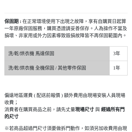
保固期 :
在正常環境使用下出現之故障，享有自購買日起算
一年原廠保固服務，購買憑證請妥善保存。人為操作不當及
損壞、非家用或外力因素導致毀損故障皆不再保固範圍內。
洗/乾/烘衣機 馬達保固
3年
洗/乾/烘衣機 全機保固 / 其他零件保固
1年
偏遠地區運費 ( 配送前報價 ) 額外費用由現場安裝人員現場
收費；
消費者在購買商品之前，請先丈量
現場尺寸
與
經過所有門
的尺寸
※若商品超過門尺寸須要做拆門動作，如須另加收費用由現