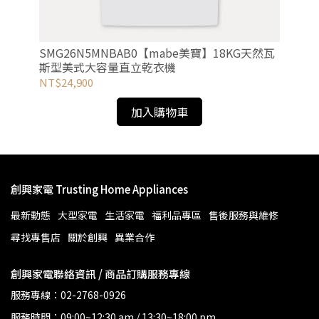
玻璃
SMG26N5MNBAB0【mabe美寶】18KG天然瓦
GT
斯型美式大容量直立乾衣機
可
NT$24,900
NT
加入購物車
創興家電 Trusting Home Appliances
最新動態
大型家電
生活家電
福利品專區
售後服務與維修
尋找專售店
關於創興
異業合作
創興家電聯絡資訊 / 商品訂購服務專線
服務專線：
02-2768-0926
服務時間：09:00~12:30 am / 13:30~18:00 pm