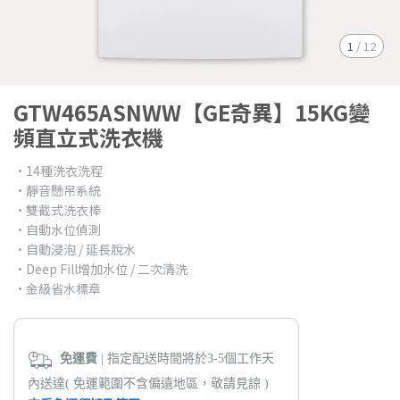
1
/
12
GTW465ASNWW【GE奇異】15KG變
頻直立式洗衣機
•14種洗衣洗程
•靜音懸吊系統
•雙截式洗衣棒
•自動水位偵測
•自動浸泡 / 延長脫水
•Deep Fill增加水位 / 二次清洗
•金級省水標章
免運費
| 指定配送時間將於3-5個工作天
內送達( 免運範圍不含偏遠地區，敬請見諒 )