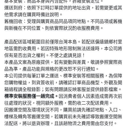
基本安裝：商品本身與內含配件，拆箱安裝定位。
運送到府：依照下訂時訂單提供的地址出貨，若需變更或其
他需求請在購買時備註說明。
舊機回收：受理與購買商品同品項同地點。不同品項或舊機
與新機在不同位置、則依實際狀況酌收服務費用。
產品配送區域範圍目前僅限台灣本島。若配送偏遠鎮鄉村里
地區需酌收費用。若因特殊地形限制無法送達時，本公司將
保有是否出貨之權利。不便之處請見諒！
本產品文案為原廠提供，若有變動與差異，敬請參照實際商
品為準，產品功能與規格的更改恕不另行通知。
本公司提供每筆訂單之運送、標準安裝等相關服務，為保障
您購物權益，到貨簽收前，請確認訂單商品機型、外觀及開
箱過程請全程錄影；如有問題請反映客服並提供錄影檔案。
標準安裝服務僅一趟完成。
因消費者個人因素造成需再次前
往處理的狀況，視同額外服務，需酌收二次配送費用。
因搬運空間及環境狀況不同，購買前請先確認地點、入口、
樓梯及轉角等搬運空間，若購買前未先確認導致搬運空間無
法配送，將以退貨辦理，且該趟物流之費用需由您支付。