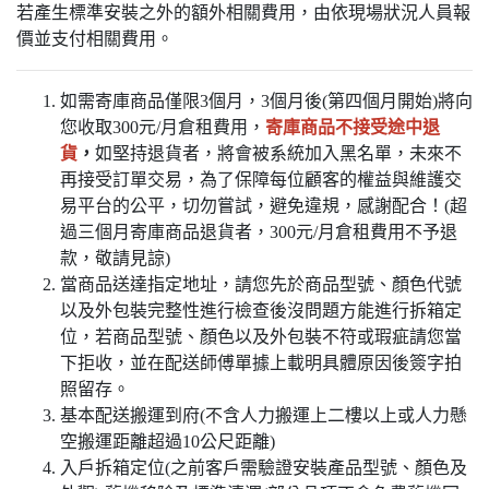
若產生標準安裝之外的額外相關費用，由依現場狀況人員報
價並支付相關費用。
如需寄庫商品僅限3個月，3個月後(第四個月開始)將向
您收取300元/月倉租費用，
寄庫商品不接受途中退
貨
，
如堅持退貨者，將會被系統加入黑名單，未來不
再接受訂單交易，為了保障每位顧客的權益與維護交
易平台的公平，切勿嘗試，避免違規，感謝配合！(超
過三個月寄庫商品退貨者，300元/月倉租費用不予退
款，敬請見諒)
當商品送達指定地址，請您先於商品型號、顏色代號
以及外包裝完整性進行檢查後沒問題方能進行拆箱定
位，若商品型號、顏色以及外包裝不符或瑕疵請您當
下拒收，並在配送師傅單據上載明具體原因後簽字拍
照留存。
基本配送搬運到府(不含人力搬運上二樓以上或人力懸
空搬運距離超過10公尺距離)
入戶拆箱定位(之前客戶需驗證安裝產品型號、顏色及