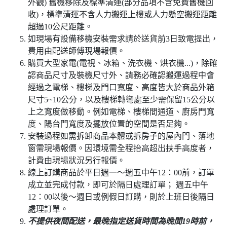
外觀) 舊機移除及標準清運(部分品項不含免費舊機回
收)，標準清運不含人力搬運上樓或人力懸空搬運距離
超過10公尺距離。
如現場有設備移機安裝需求請於送貨前3日致電提出，
費用由配送師傅現場報價。
購買大型家電(電視、冰箱、洗衣機、烘衣機...)，除確
認商品尺寸及裝機尺寸外、請務必確認搬運過程中會
經過之電梯、樓梯及門口寬度、高度皆大於商品外箱
尺寸5~10公分，以及樓梯轉彎處至少需保留15公分以
上之寬度做移動。例如電梯、樓梯間通道、廚房門寬
度、陽台門寬度及擺放位置的空間是否足夠。
安裝過程如需拆卸商品本體或拆房子的屋內門、落地
窗需現場報價。因環境需全程抬高超出扶手高度者，
計費由現場狀況另行報價。
線上訂購商品於平日週一～週五中午12：00前，訂單
成立並完成付款，即可於隔日處理訂單； 週五中午
12：00以後～週日或例假日訂購，則於上班日後隔日
處理訂單。
不提供夜間配送，最晚指定送貨時間為晚間19時前，