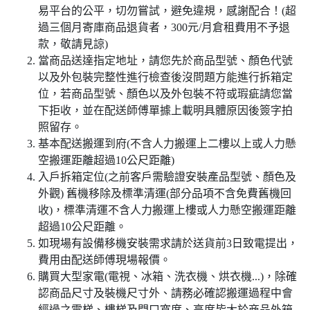
易平台的公平，切勿嘗試，避免違規，感謝配合！(超
過三個月寄庫商品退貨者，300元/月倉租費用不予退
款，敬請見諒)
當商品送達指定地址，請您先於商品型號、顏色代號
以及外包裝完整性進行檢查後沒問題方能進行拆箱定
位，若商品型號、顏色以及外包裝不符或瑕疵請您當
下拒收，並在配送師傅單據上載明具體原因後簽字拍
照留存。
基本配送搬運到府(不含人力搬運上二樓以上或人力懸
空搬運距離超過10公尺距離)
入戶拆箱定位(之前客戶需驗證安裝產品型號、顏色及
外觀) 舊機移除及標準清運(部分品項不含免費舊機回
收)，標準清運不含人力搬運上樓或人力懸空搬運距離
超過10公尺距離。
如現場有設備移機安裝需求請於送貨前3日致電提出，
費用由配送師傅現場報價。
購買大型家電(電視、冰箱、洗衣機、烘衣機...)，除確
認商品尺寸及裝機尺寸外、請務必確認搬運過程中會
經過之電梯、樓梯及門口寬度、高度皆大於商品外箱