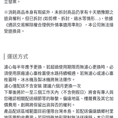
立發票。
※消耗商品本身有瑕疵外，未拆封商品仍享有十天猶豫期之
退貨權利。但已拆封 (如剪標、拆封、過水等情形…)，依據
《通訊交易解除權合理例外情事適用準則》，本公司無法接
受退換貨。
運送方式
濾心每半年應予更換，若超過使用期限而無濾心更換時，必
須使用原廠濾心塞栓蓋使水路持續暢通。若無濾心或濾心塞
栓蓋時，冰水機及製冰機將無法運作。
濾心僅配送不含安裝 建議六個月更換一次
下單後將於一至三個工作天內〈不含例假日〉將會有專人與
您確認相關配送細節等的聯繫。偏遠地區、樓層費及其它加
價費用，創興將保留出貨與否的權利。
產品配送區域範圍目前僅限台灣本島。若配送偏遠鎮鄉村里
地區需酌收費用。若因特殊地形限制無法送達時，本公司將