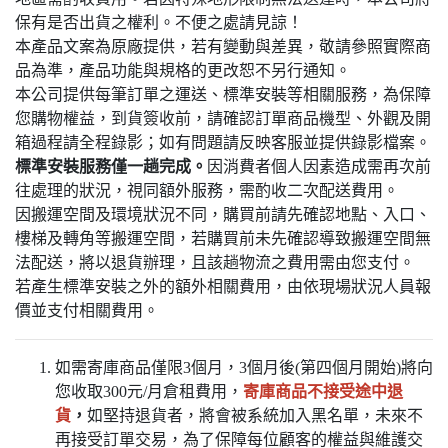
保有是否出貨之權利。不便之處請見諒！
本產品文案為原廠提供，若有變動與差異，敬請參照實際商
品為準，產品功能與規格的更改恕不另行通知。
本公司提供每筆訂單之運送、標準安裝等相關服務，為保障
您購物權益，到貨簽收前，請確認訂單商品機型、外觀及開
箱過程請全程錄影；如有問題請反映客服並提供錄影檔案。
標準安裝服務僅一趟完成。
因消費者個人因素造成需再次前
往處理的狀況，視同額外服務，需酌收二次配送費用。
因搬運空間及環境狀況不同，購買前請先確認地點、入口、
樓梯及轉角等搬運空間，若購買前未先確認導致搬運空間無
法配送，將以退貨辦理，且該趟物流之費用需由您支付。
若產生標準安裝之外的額外相關費用，由依現場狀況人員報
價並支付相關費用。
如需寄庫商品僅限3個月，3個月後(第四個月開始)將向
您收取300元/月倉租費用，
寄庫商品不接受途中退
貨
，
如堅持退貨者，將會被系統加入黑名單，未來不
再接受訂單交易，為了保障每位顧客的權益與維護交