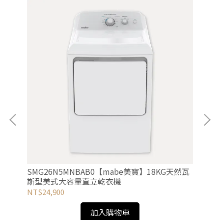
鋼
SMG26N5MNBAB0【mabe美寶】18KG天然瓦
GS
斯型美式大容量直立乾衣機
容
NT$24,900
NT
加入購物車