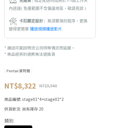
免運費
| 指定配送時間將於3-5個工作天
內送達( 免運範圍不含偏遠地區，敬請見諒 )
卡扣鎖定設計
| 無須繁瑣的程序，更換
變得更簡單
播放視頻播放影片
* 運送可能因物流公司特殊情況而延遲。
*
商品經拆封過將無法退換貨
Pentair濱特爾
NT$8,322
NT$9,940
商品編號:
stage01*4+stage02*2
供貨狀況:
尚有庫存 20
類別