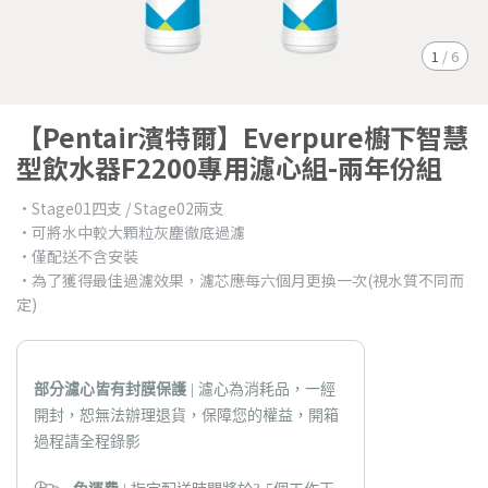
1
/
6
【Pentair濱特爾】Everpure櫥下智慧
型飲水器F2200專用濾心組-兩年份組
•Stage01四支 / Stage02兩支
•可將水中較大顆粒灰塵徹底過濾
•僅配送不含安裝
•為了獲得最佳過濾效果，濾芯應每六個月更換一次(視水質不同而
定)
部分濾心皆有封膜保護
| 濾心為消耗品，一經
開封，恕無法辦理退貨，保障您的權益，開箱
過程請全程錄影